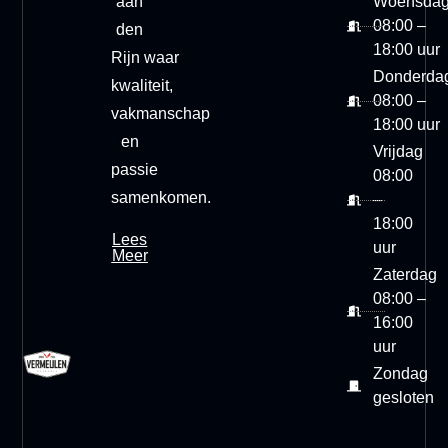
aan
Woensda
08:00 –
den
18:00 uur
Rijn
waar
Donderda
kwaliteit,
08:00 –
vakmanschap
18:00 uur
en
Vrijdag
passie
08:00
samenkomen.
–
18:00
Lees
uur
Meer
Zaterdag
08:00 –
16:00
uur
Zondag
gesloten