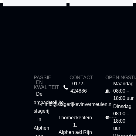
PASSIE
CONTACT
OPENINGST
EN
0172-
Maandag
KWALITEIT
424886
08:00 –
Dé
18:00 uur
ambachtelijke
info@slagerijkevinvermeulen.nl
Dinsdag
slagerij
08:00 –
Thorbeckeplein
in
18:00
1,
Alphen
uur
Alphen a/d Rijn