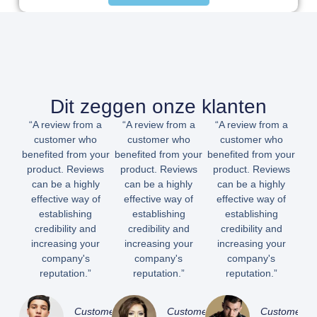
Dit zeggen onze klanten
“A review from a
“A review from a
“A review from a
customer who
customer who
customer who
benefited from your
benefited from your
benefited from your
product. Reviews
product. Reviews
product. Reviews
can be a highly
can be a highly
can be a highly
effective way of
effective way of
effective way of
establishing
establishing
establishing
credibility and
credibility and
credibility and
increasing your
increasing your
increasing your
company's
company's
company's
reputation.”
reputation.”
reputation.”
Customer
Customer
Customer