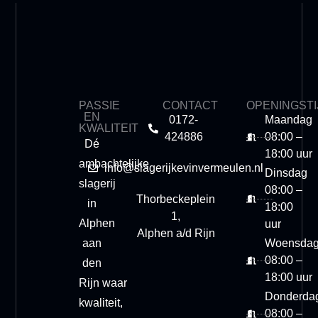
PASSIE
CONTACT
OPENINGST
EN
0172-
Maandag
KWALITEIT
424886
08:00 –
Dé
18:00 uur
ambachtelijke
info@slagerijkevinvermeulen.nl
Dinsdag
slagerij
08:00 –
Thorbeckeplein
in
18:00
1,
Alphen
uur
Alphen a/d Rijn
aan
Woensda
08:00 –
den
18:00 uur
Rijn
waar
Donderda
kwaliteit,
08:00 –