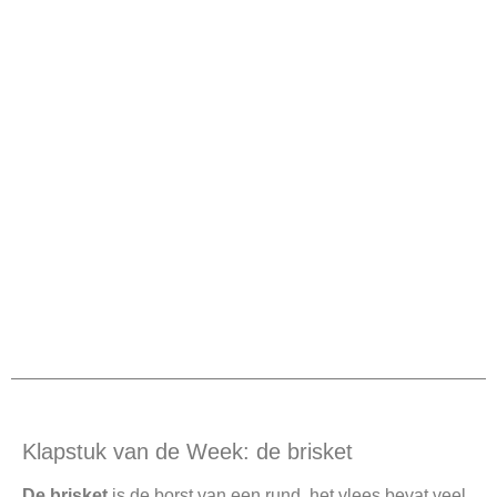
Klapstuk van de Week: de brisket
De brisket
is de borst van een rund, het vlees bevat veel