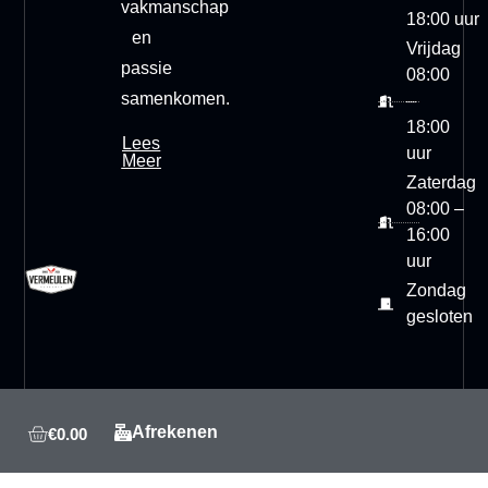
vakmanschap
18:00 uur
en
Vrijdag
passie
08:00
samenkomen.
–
18:00
Lees
uur
Meer
Zaterdag
08:00 –
16:00
uur
Zondag
gesloten
Afrekenen
€
0.00