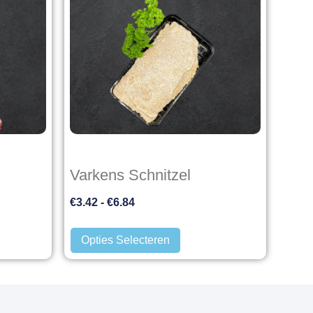
Varkens Schnitzel
€
3.42
-
€
6.84
Opties Selecteren