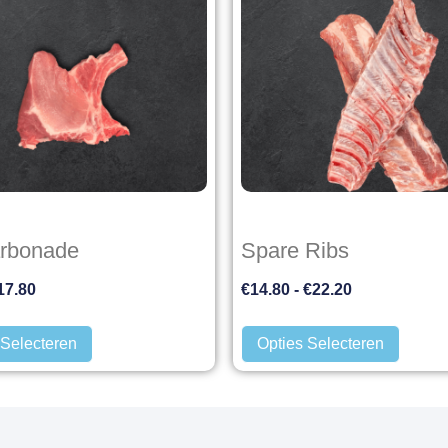
arbonade
Spare Ribs
17.80
€
14.80
-
€
22.20
 Selecteren
Opties Selecteren