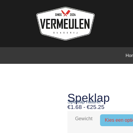
Ho
Speklap
Speklap naturel
€
1.68
-
€
25.25
Gewicht