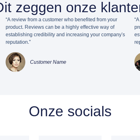
Dit zeggen onze klante
“A review from a customer who benefited from your
“A
product. Reviews can be a highly effective way of
pr
establishing credibility and increasing your company's
es
reputation.”
re
Customer Name
Onze socials