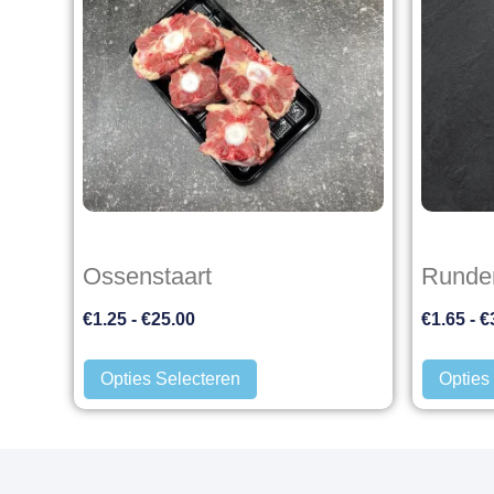
Ossenstaart
Runde
€
1.25
-
€
25.00
€
1.65
-
€
Opties Selecteren
Opties