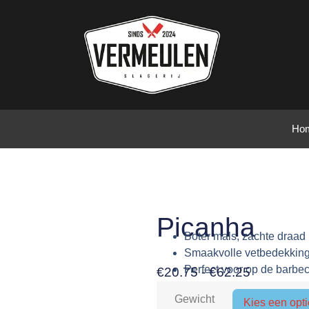
Ho
Picanha
Boter mals, zachte draad
Smaakvolle vetbedekkin
Perfect voor op de barbe
€
20.75
-
€
62.25
Gewicht