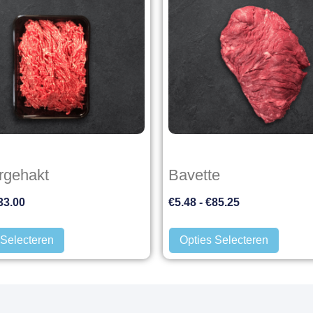
rgehakt
Bavette
33.00
€
5.48
-
€
85.25
 Selecteren
Opties Selecteren