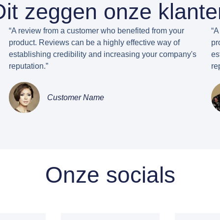
Dit zeggen onze klante
“A review from a customer who benefited from your
“A
product. Reviews can be a highly effective way of
pr
establishing credibility and increasing your company's
es
reputation.”
re
Customer Name
Onze socials