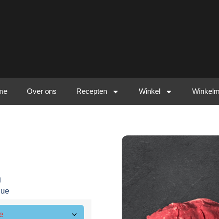
me
Over ons
Recepten
Winkel
Winkel
g
cue