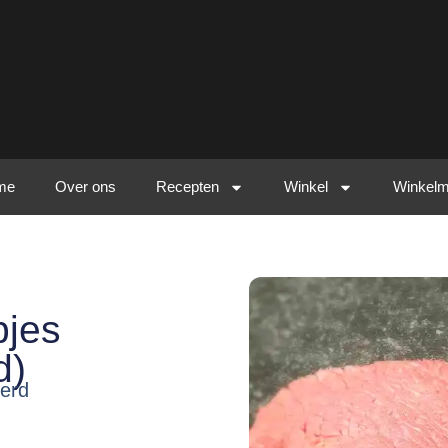
me
Over ons
Recepten
Winkel
Winkel
pjes
d)
eerd