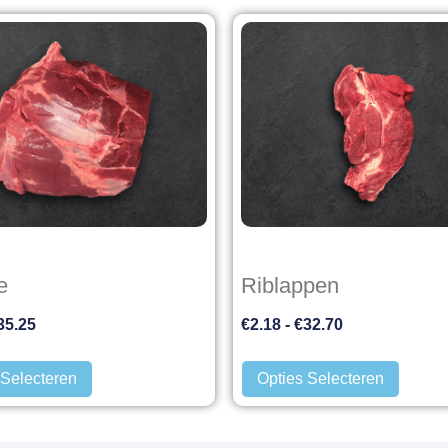
e
Riblappen
35.25
€
2.18
-
€
32.70
 Selecteren
Opties Selecteren