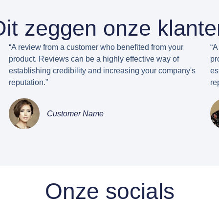
Dit zeggen onze klante
“A review from a customer who benefited from your
“A
product. Reviews can be a highly effective way of
pr
establishing credibility and increasing your company's
es
reputation.”
re
Customer Name
Onze socials