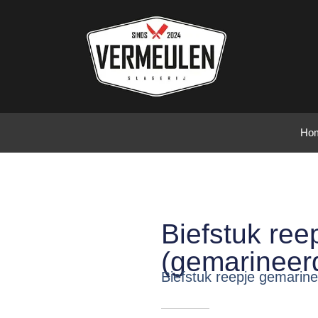
Ho
Biefstuk ree
(gemarineer
Biefstuk reepje gemarin